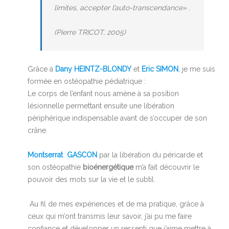
limites, accepter l’auto-transcendance» .
(Pierre TRICOT, 2005)
Grâce à
Dany HEINTZ-BLONDY
et
Eric SIMON
,
je me suis
formée en ostéopathie pédiatrique :
Le corps de l’enfant nous amène à sa position
lésionnelle permettant ensuite une libération
périphérique indispensable avant de s’occuper de son
crâne.
Montserrat GASCON
par la libération du péricarde et
son ostéopathie
bioénergétique
m’a fait découvrir le
pouvoir des mots sur la vie et le subtil.
Au fil de mes expériences et de ma pratique, grâce à
ceux qui m’ont transmis leur savoir, j’ai pu me faire
confiance et développer un ressenti que j’aime mettre à